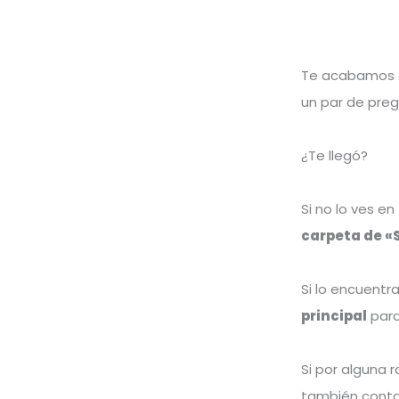
Ir
al
contenido
Te acabamos d
un par de preg
¿Te llegó?
Si no lo ves e
carpeta de «
Si lo encuentr
principal
para
Si por alguna 
también conta