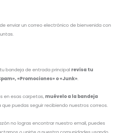
e enviar un correo electrónico de bienvenida con
untas.
n tu bandeja de entrada principal
revisa tu
Spam», «Promociones» o «Junk»
.
as en esas carpetas,
muévelo a la bandeja
 que puedas seguir recibiendo nuestros correos.
razón no logras encontrar nuestro email, puedes
ctarnos o unirte a nuestra comunidades usando