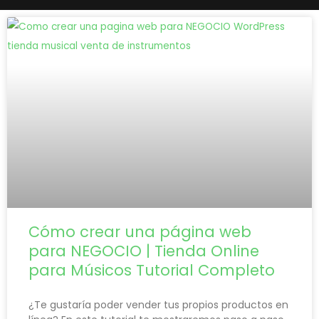
P
P
P
P
P
á
á
á
á
á
g
g
g
g
g
i
i
i
i
i
n
n
n
n
n
a
a
a
a
a
Cómo crear una página web
para NEGOCIO | Tienda Online
para Músicos Tutorial Completo
¿Te gustaría poder vender tus propios productos en