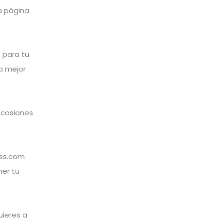
a página
b para tu
a mejor
ocasiones
ess.com
ner tu
uieres a