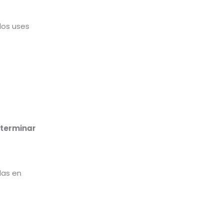
los uses
terminar
das en