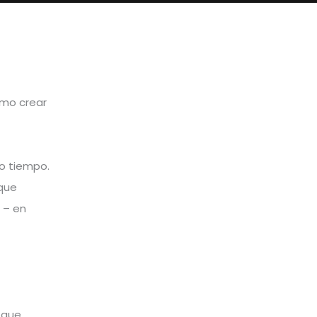
ómo crear
o tiempo.
que
 – en
 que