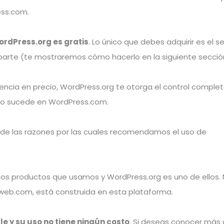
ess.com.
rdPress.org es gratis
. Lo único que debes adquirir es el se
parte (te mostraremos cómo hacerlo en la siguiente secció
erencia en precio, WordPress.org te otorga el control comple
l no sucede en WordPress.com.
 de las razones por las cuales recomendamos el uso de
s productos que usamos y WordPress.org es uno de ellos. 
web.com, está construida en esta plataforma.
ble y su uso no tiene ningún costo
. Si deseas conocer más 