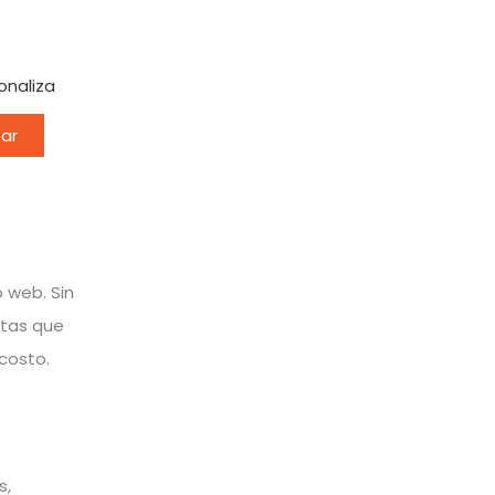
onaliza
ar
 web. Sin
ntas que
 costo.
s,