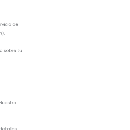
rvicio de
n).
to sobre tu
Nuestra
detalles