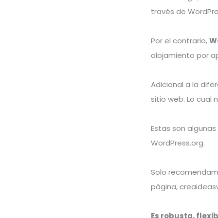
través de WordPr
Por el contrario,
Wo
alojamiento por a
Adicional a la dif
sitio web. Lo cua
Estas son algunas
WordPress.org.
Solo recomendamo
página, creaideas
Es robusta, flexi