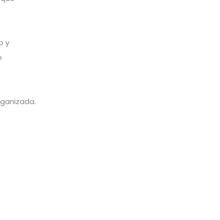
o y
o
ganizada.