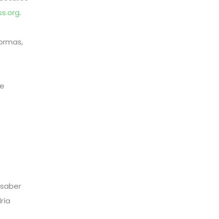
s.org
.
ormas,
ue
 saber
ría