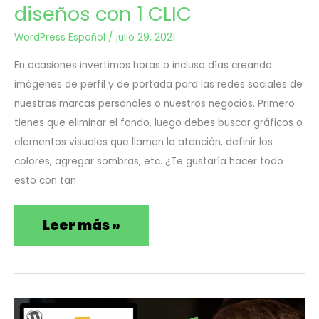
tus
diseños con 1 CLIC
redes
WordPress Español
/
julio 29, 2021
sociales
En ocasiones invertimos horas o incluso días creando
crea
imágenes de perfil y de portada para las redes sociales de
nuestras marcas personales o nuestros negocios. Primero
54
tienes que eliminar el fondo, luego debes buscar gráficos o
diseños
elementos visuales que llamen la atención, definir los
colores, agregar sombras, etc. ¿Te gustaría hacer todo
con
esto con tan
1
CLIC
Leer más »
Cómo
Jul