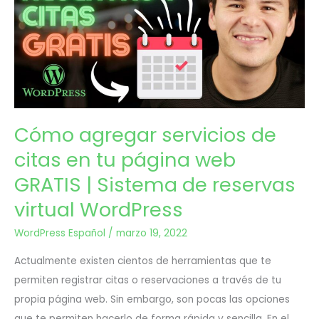
servicios
de
citas
en
tu
Cómo agregar servicios de
página
citas en tu página web
web
GRATIS | Sistema de reservas
GRATIS
virtual WordPress
|
WordPress Español
/
marzo 19, 2022
Sistema
Actualmente existen cientos de herramientas que te
de
permiten registrar citas o reservaciones a través de tu
propia página web. Sin embargo, son pocas las opciones
reservas
que te permiten hacerlo de forma rápida y sencilla. En el