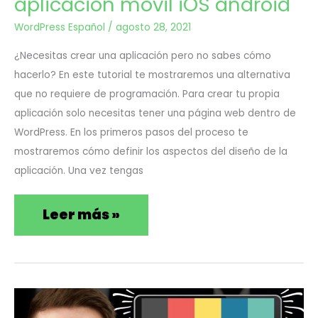
aplicación móvil iOS android
a
WordPress Español
/
agosto 28, 2021
una
¿Necesitas crear una aplicación pero no sabes cómo
aplicación
hacerlo? En este tutorial te mostraremos una alternativa
que no requiere de programación. Para crear tu propia
móvil
aplicación solo necesitas tener una página web dentro de
iOS
WordPress. En los primeros pasos del proceso te
mostraremos cómo definir los aspectos del diseño de la
android
aplicación. Una vez tengas
Leer más »
Cómo
Ago
11