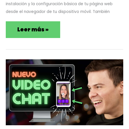
instalación y la configuración básica de tu página web
desde el navegador de tu dispositivo móvil. También
Leer más »
Cómo
Ago
31
agregar
2021
VIDEO
CHAT
en
página