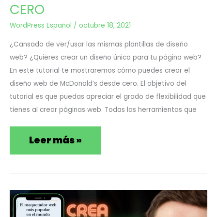
de
CERO
McDonalds
WordPress Español
/
octubre 18, 2021
GRATIS
¿Cansado de ver/usar las mismas plantillas de diseño
desde
web? ¿Quieres crear un diseño único para tu página web?
En este tutorial te mostraremos cómo puedes crear el
CERO
diseño web de McDonald’s desde cero. El objetivo del
tutorial es que puedas apreciar el grado de flexibilidad que
tienes al crear páginas web. Todas las herramientas que
Leer más »
Cómo
Sep
10
crear