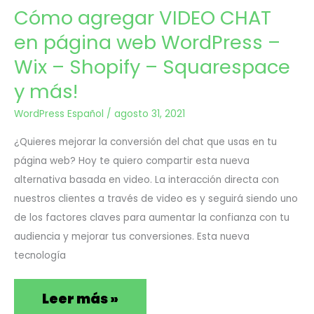
web
Cómo agregar VIDEO CHAT
WordPress
en página web WordPress –
–
Wix – Shopify – Squarespace
Wix
y más!
–
WordPress Español
/
agosto 31, 2021
Shopify
¿Quieres mejorar la conversión del chat que usas en tu
–
página web? Hoy te quiero compartir esta nueva
alternativa basada en video. La interacción directa con
Squarespace
nuestros clientes a través de video es y seguirá siendo uno
y
de los factores claves para aumentar la confianza con tu
audiencia y mejorar tus conversiones. Esta nueva
más!
tecnología
Leer más »