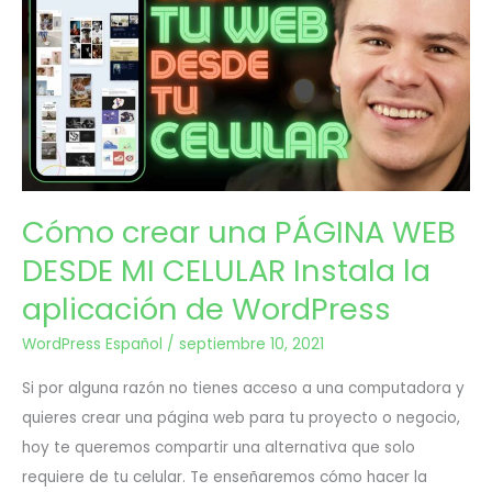
2021
una
PÁGINA
WEB
DESDE
MI
Cómo crear una PÁGINA WEB
CELULAR
DESDE MI CELULAR Instala la
Instala
aplicación de WordPress
la
WordPress Español
/
septiembre 10, 2021
aplicación
Si por alguna razón no tienes acceso a una computadora y
de
quieres crear una página web para tu proyecto o negocio,
hoy te queremos compartir una alternativa que solo
WordPress
requiere de tu celular. Te enseñaremos cómo hacer la