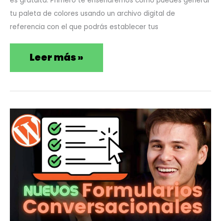
es gratuita. Primero te enseñaremos cómo puedes generar
+
tu paleta de colores usando un archivo digital de
referencia con el que podrás establecer tus
RÁPIDO
Leer más »
Cómo
Ago
7
crear
2021
ENCUESTAS
y
FORMULARIOS
en