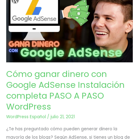
21
ganar
2021
dinero
con
Google
AdSense
Instalación
Cómo ganar dinero con
completa
Google AdSense Instalación
PASO
completa PASO A PASO
A
WordPress
PASO
WordPress Español
/
julio 21, 2021
WordPress
¿Te has preguntado cómo pueden generar dinero la
mayoría de los blogs? Según AdSense, si tienes un blog de