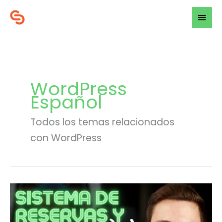
Ir
Men
al
princ
contenido
WordPress
Español
Todos los temas relacionados
con WordPress
Cómo
Mar
19
agregar
2022