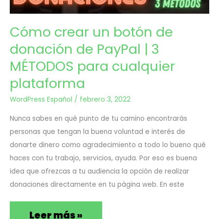
donación
de
Cómo crear un botón de
PayPal
donación de PayPal | 3
|
MÉTODOS para cualquier
3
plataforma
MÉTODOS
WordPress Español
/
febrero 3, 2022
para
Nunca sabes en qué punto de tu camino encontrarás
cualquier
personas que tengan la buena voluntad e interés de
donarte dinero como agradecimiento a todo lo bueno qué
plataforma
haces con tu trabajo, servicios, ayuda. Por eso es buena
idea que ofrezcas a tu audiencia la opción de realizar
donaciones directamente en tu página web. En este
Leer más »