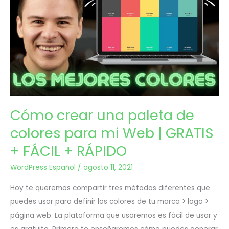
crear
2021
una
paleta
de
colores
para
Cómo crear una paleta de
mi
colores para mi Web | GRATIS
Web
+ FÁCIL + RÁPIDO
|
WordPress Español
/
agosto 11, 2021
GRATIS
Hoy te queremos compartir tres métodos diferentes que
+
puedes usar para definir los colores de tu marca > logo >
página web. La plataforma que usaremos es fácil de usar y
FÁCIL