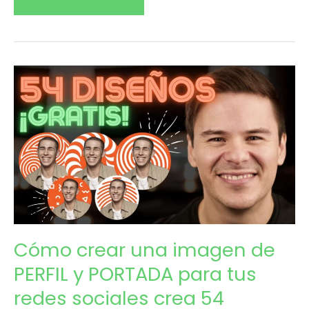
Cómo
Jul
29
crear
2021
una
imagen
de
PERFIL
y
Cómo crear una imagen de
PORTADA
PERFIL y PORTADA para tus
para
redes sociales crea 54