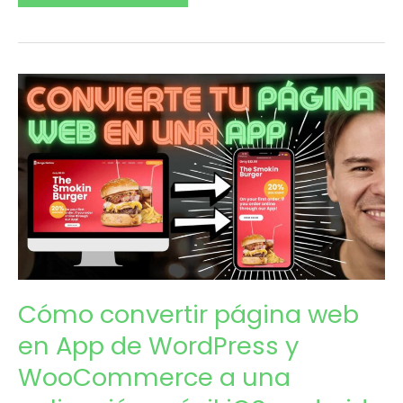
Cómo
Ago
28
convertir
2021
página
web
en
App
de
Cómo convertir página web
WordPress
en App de WordPress y
y
WooCommerce a una
WooCommerce