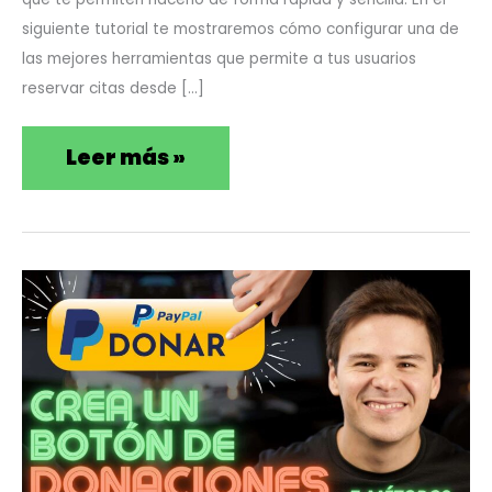
virtual
siguiente tutorial te mostraremos cómo configurar una de
las mejores herramientas que permite a tus usuarios
WordPress
reservar citas desde […]
Leer más »
Cómo
Feb
3
crear
2022
un
botón
de